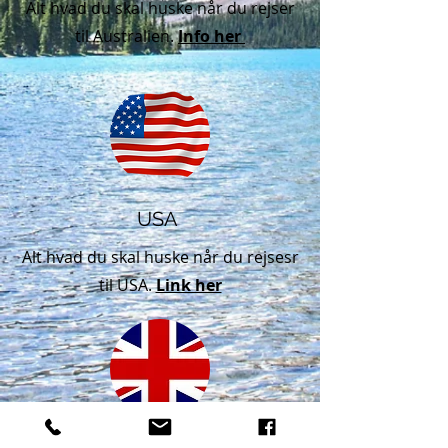
Alt hvad du skal huske når du rejser
til Australien.
Info her
USA
Alt hvad du skal huske når du rejsesr
til USA.
Link her
UK