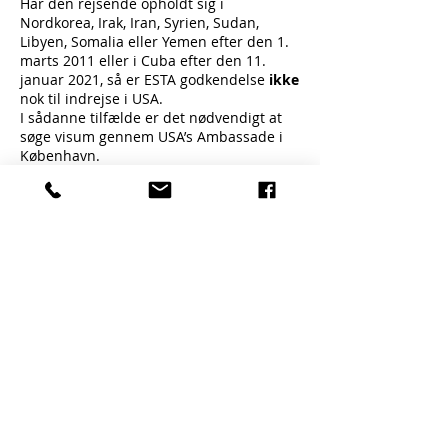
Har den rejsende opholdt sig i
Nordkorea, Irak, Iran, Syrien, Sudan,
Libyen, Somalia eller Yemen efter den 1.
marts 2011 eller i Cuba efter den 11.
januar 2021, så er ESTA godkendelse
ikke
nok til indrejse i USA.
I sådanne tilfælde er det nødvendigt at
søge visum gennem USA’s Ambassade i
København.
Vi gør opmærksom på at der kan være
adskillige måneders ventetid på et visum
og at dette ofte kræver fysisk fremmøde
på ambassaden.
YDERLIGERE INFORMATION
For yderligere information og spørgsmål
henvises til USA’s Ambassade i
København.
U.S. Embassy & Consulate in the Kingdom
of Denmark
Dag Hammarskjölds Allé 24
2100 København Ø