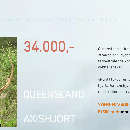
Om 4HUNT
Destinationer
NEWS
Gode tips
Referencer
34.000,-
Queensland er kend
strande og tilbyder
farvestrålende k
dybhavsfiskeri.
4Hunt tilbyder en 
hjortarter, axishjor
QUEENSLAND
med pletter, som v
SVÆRHEDSGRA
FYSIK: ★★
★★
AXISHJORT