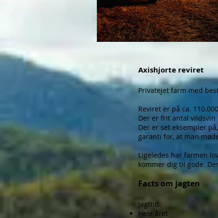
Axishjorte reviret
Privatejet farm med best
Reviret er på ca. 110.00
Der er frit antal vildsvi
Der er set eksempler på,
garanti for, at man møde
Ligeledes har farmen lov
kommer dig til gode. Der
Facts om jagten
Jagttid:
Hele året