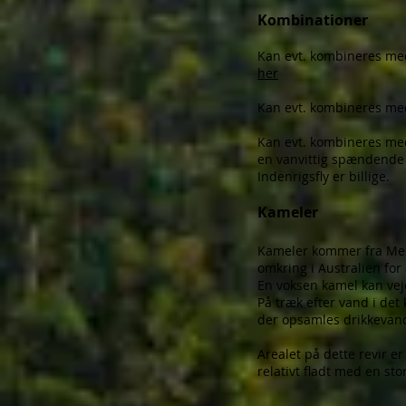
Kombinationer
Kan evt. kombineres med 
her
Kan evt. kombineres med 
Kan evt. kombineres med
en vanvittig spændende 
Indenrigsfly er billige.
Kameler
Kameler kommer fra Mell
omkring i Australien fo
En voksen kamel kan veje
På træk efter vand i det
der opsamles drikkevand
Arealet på dette revir e
relativt fladt med en st