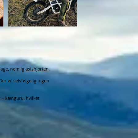
 jage, nemlig
axishjorten.
er er selvfølgelig ingen
s – kænguru, hvilket