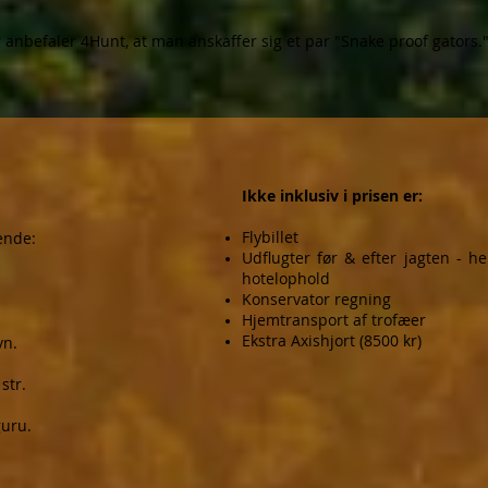
r anbefaler 4Hunt, at man anskaffer sig et par "Snake proof gators
Ikke inklusiv i prisen er:
Flybillet
ende:
Udflugter før & efter jagten - h
hotelophold
Konservator regning
Hjemtransport af trofæer
Ekstra Axishjort (8500 kr)
vn.
 str.
guru.