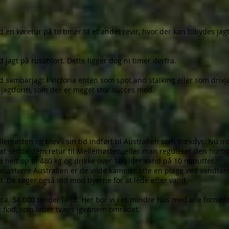
en køretur på to timer til et andet revir, hvor der kan tilbydes ja
jagt på rusahjort. Dette ligger dog ni timer derfra.
 sambarjagt i Victoria enten som spot and stalking eller som driv
jagtform, som der er meget stor succes med.
emøsten og blev i sin tid indført til Australien som trækdyr. Nu
r at sende dem retur til Mellemøsten, eller man regulerer den hurt
 helt op til 480 kg og drikke over 100 liter vand på 10 minutter.
 knastørre Australien er de vilde kameler ofte en plage ved vandtan
. De søger også ind mod byerne for at lede efter vand.
r ca. 54.000 tønder land. Her bor vi i et mindre hus med alle forn
or flod, som løber tværs igennem området.