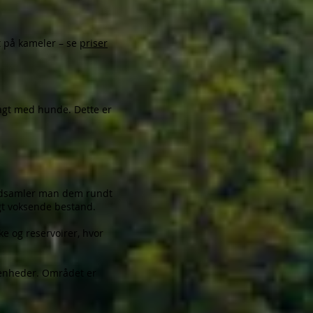
gt på kameler – se
priser
jagt med hunde. Dette er
 indsamler man dem rundt
igt voksende bestand.
ke og reservoirer, hvor
ødenheder. Området er