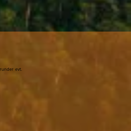
."
erunder evt.