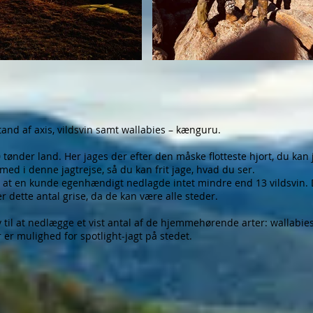
and af axis, vildsvin samt wallabies – kænguru.
0 tønder land. Her jages der efter den måske flotteste hjort, du kan
n med i denne jagtrejse, så du kan frit jage, hvad du ser.
 at en kunde egenhændigt nedlagde intet mindre end 13 vildsvin. D
r dette antal grise, da de kan være alle steder.
 til at nedlægge et vist antal af de hjemmehørende arter: wallabie
 er mulighed for spotlight-jagt på stedet.