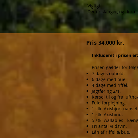
Vigtigt!
Der er slanger, og derfo
Pris 34.000 kr.
Inkluderet i prisen er:
Prisen gælder for følg
7 dages ophold.
6 dage med bue.
4 dage med riffel.
Jagtføring 2/1.
Kørsel til og fra luftha
Fuld forplejning.
1 stk. Axishjort uanset
1 stk. Axishind.
5 stk. wallabies - kæn
Fri antal vildsvin.
Lån af riffel & bue.