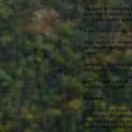
Der flyves til Townsvill
til Northern Territory, o
Du vil blive hentet og kø
Vi bor i hytter i reviret,
Vores kontakt er inkarn
Der vil være mulighed for
reviret.
Buejægere får 6 hele da
Riffeljægere får 4 hele 
Jagten foregår i 4x4, til
Skulle du færdiggøre din
Fisketur
Det er muligt at tilkøbe 
Vi sejler i en 25 fods 
Snyd ikke dig selv for en
koralrev med snorkel el