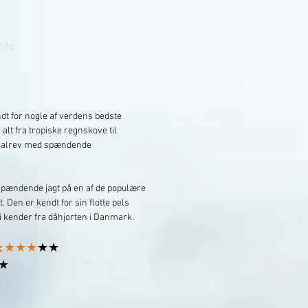
Info
t for nogle af verdens bedste
 alt fra tropiske regnskove til
oralrev med spændende
spændende jagt på en af de populære
t. Den er kendt for sin flotte pels
i kender fra dåhjorten i Danmark.
D: ★★★
★★
★