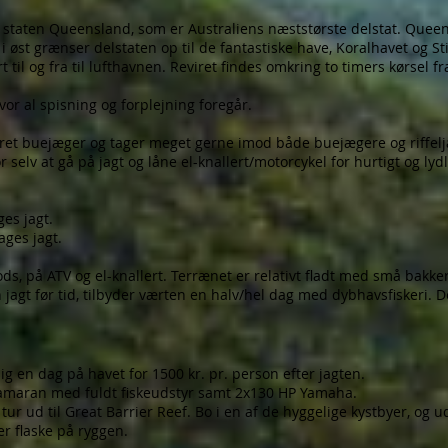
e i staten Queensland, som er Australiens næststørste delstat. Quee
g i øst grænser delstaten op til de fantastiske have, Koralhavet og St
rt til og fra til lufthavnen. Reviret findes omkring to timers kørsel f
 hvor al spisning og forplejning foregår.
eret buejæger og tager meget gerne imod både buejægere og riffel
 selv at gå på jagt og låne el-knallert/motorcykel for hurtigt og ly
ges jagt.
dages jagt.
 fods, på ATV og el-knallert. Terrænet er relativt fladt med små bakke
 jagt før tid, tilbyder værten en halv/hel dag med dybhavsfiskeri. D
sig en dag på havet for 1500 kr. pr. person efter jagten.
katamaran med fuldt fiskeudstyr samt 2x130 HP Yamaha.
 tur ud til Great Barrier Reef. Bo i en af de hyggelige kystbyer, og 
ler flaske på ryggen.