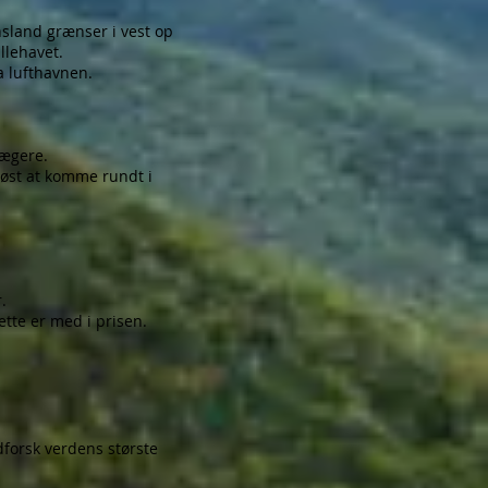
nsland grænser i vest op
illehavet.
ra lufthavnen.
jægere.
dløst at komme rundt i
r.
ette er med i prisen.
udforsk verdens største