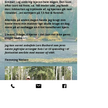
kredset i og omkring lejeren hele dagen. Den kom
efter kort tid frem, ca. 160 meter ude. Jeg fandt
den i kikkerten og trykkede af, og bjørnen gik ned
i knaldet….en sortbjørn på 7,5 fod lå forendt.
Allerede på anden dagen havde jeg brugt min
kvote mens min makker lige skulle bruge en dag
mere på at nedlægge en 6 fod kanelfarvet bjørn.
2 mand, 3 dage, 4 bjørne – det kan vist ikke gøres
meget bedre.
J
eg kan varmt anbefale Lars Buchard som jeres
næste jagtrejse arrangør hvis I er til spænding i et
fantastisk område med masser af vildt.
Flemming Nielsen