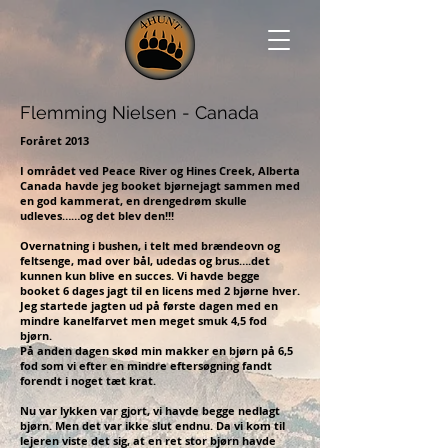
Flemming Nielsen - Canada
Foråret 2013
I området ved Peace River og Hines Creek, Alberta
Canada havde jeg booket bjørnejagt sammen med
en god kammerat, en drengedrøm skulle
udleves……og det blev den!!!
Overnatning i bushen, i telt med brændeovn og
feltsenge, mad over bål, udedas og brus….det
kunnen kun blive en succes. Vi havde begge
booket 6 dages jagt til en licens med 2 bjørne hver.
Jeg startede jagten ud på første dagen med en
mindre kanelfarvet men meget smuk 4,5 fod
bjørn.
På anden dagen skød min makker en bjørn på 6,5
fod som vi efter en mindre eftersøgning fandt
forendt i noget tæt krat.
Nu var lykken var gjort, vi havde begge nedlagt
bjørn. Men det var ikke slut endnu. Da vi kom til
lejeren viste det sig, at en ret stor bjørn havde