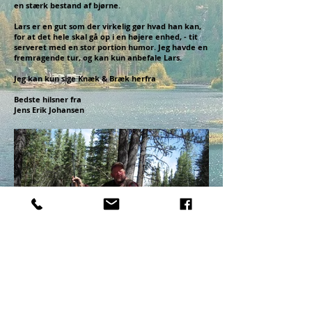
en stærk bestand af bjørne.
Lars er en gut som der virkelig gør hvad han kan,
for at det hele skal gå op i en højere enhed, - tit
serveret med en stor portion humor. Jeg havde en
fremragende tur, og kan kun anbefale Lars.
Jeg kan kun sige Knæk & Bræk herfra
Bedste hilsner fra
Jens Erik Johansen
Adresse: Tandrupvej 1A -
8462 Harlev J