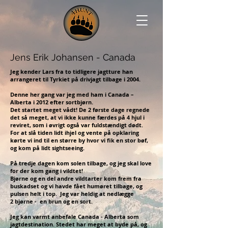
Jens Erik Johansen - Canada
Jeg kender Lars fra to tidligere jagtture han
arrangeret til Tyrkiet på drivjagt tilbage i 2004.
Denne her gang var jeg med ham i Canada –
Alberta i 2012 efter sortbjørn.
Det startet meget vådt! De 2 første dage regnede
det så meget, at vi ikke kunne færdes på 4 hjul i
reviret, som i øvrigt også var fuldstændigt dødt.
For at slå tiden lidt ihjel og vente på opklaring
kørte vi ind til en større by hvor vi fik en stor bøf,
og kom på lidt sightseeing.
På tredje dagen kom solen tilbage, og jeg skal love
for der kom gang i vildtet!
Bjørne og en del andre vildtarter kom frem fra
buskadset og vi havde fået humøret tilbage, og
pulsen helt i top. J
eg var heldig at nedlægge
2 bjørne - en brun og en sort.
Jeg kan varmt anbefale Canada - Alberta som
jagtdestination. Stedet har meget at byde på, og